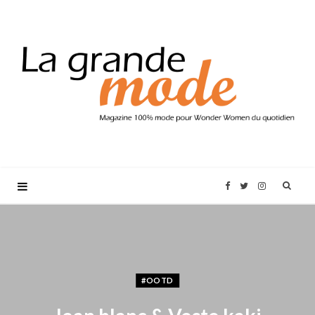
F
T
I
a
w
n
c
i
s
#OOTD
e
t
t