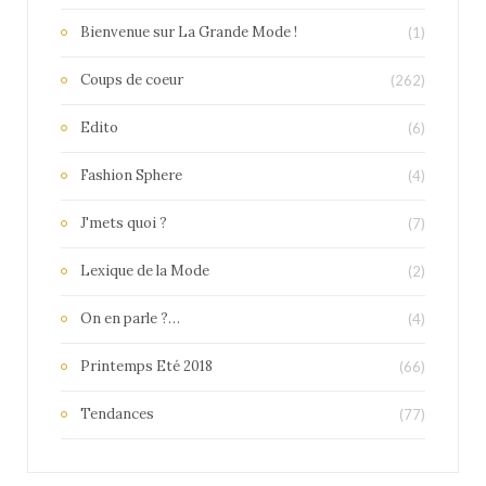
Bienvenue sur La Grande Mode !
(1)
Coups de coeur
(262)
Edito
(6)
Fashion Sphere
(4)
J'mets quoi ?
(7)
Lexique de la Mode
(2)
On en parle ?…
(4)
Printemps Eté 2018
(66)
Tendances
(77)