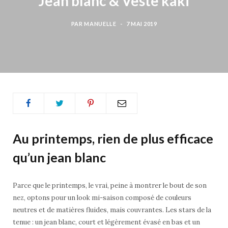
Jean blanc & Veste kaki
b
t
a
PAR
MANUELLE
7 MAI 2019
o
e
g
o
r
r
k
a
m
Au printemps, rien de plus efficace
qu’un jean blanc
Parce que le printemps, le vrai, peine à montrer le bout de son
nez, optons pour un look mi-saison composé de couleurs
neutres et de matières fluides, mais couvrantes. Les stars de la
tenue : un jean blanc, court et légèrement évasé en bas et un