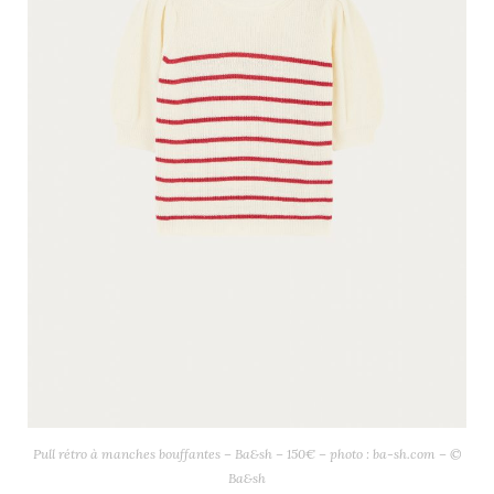
Pull rétro à manches bouffantes – Ba&sh – 150€ – photo : ba-sh.com – ©
Ba&sh