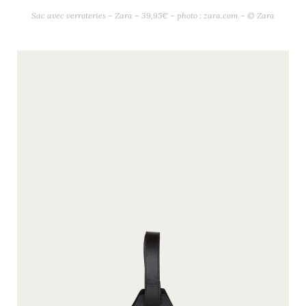
Sac avec verroteries – Zara – 39,95€ – photo : zara.com – © Zara