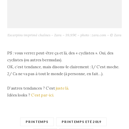
Escarpins imprimé chaînes – Zara – 39,95€ – photo : zara.com – © Zara
PS : vous verrez peut-être ça et là, des « cyclistes ». Oui, des
cyclistes (ou autres bermudas).
OK, c’est tendance, mais disons-le clairement : 1/ C’est moche.
2/ Ca ne va pas à tout le monde (à personne, en fait…).
D’autres tendances ? C’est
juste là.
Idées looks ?
C’est par-ici.
PRINTEMPS
PRINTEMPS ETÉ 2019