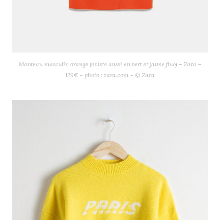
Manteau masculin orange (existe aussi en vert et jaune fluo) – Zara –
129€ – photo : zara.com – © Zara