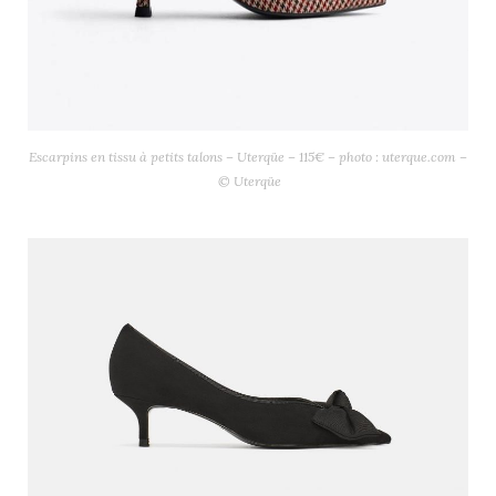
Escarpins en tissu à petits talons – Uterqüe – 115€ – photo : uterque.com –
© Uterqüe