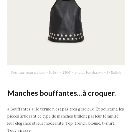
Petit sac seau à clous – Ba&sh – 250€ – photo : ba-sh.com – © Ba&sh
Manches bouffantes…à croquer.
« Bouffantes » : le terme n’est pas très gracieux. Et pourtant, les
pièces arborant ce type de manches brillent par leur féminité,
leur élégance et leur modernité. Top, trench, blouse, t-shirt…
Tout y passe.