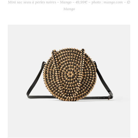
Mini sac seau à perles noires – Mango – 49,99€ – photo : mango.com – ©
Mango