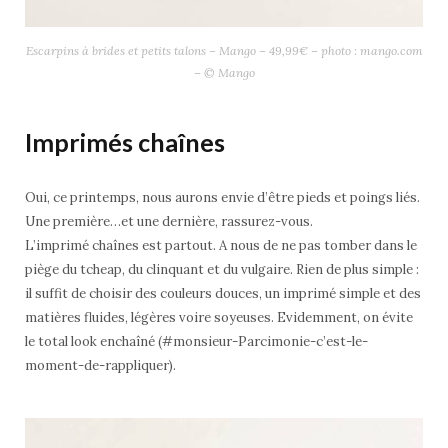
Escarpins à brides et petits talons – Mango – 49,99€ – photo : mango.com
– © Mango
Imprimés chaînes
Oui, ce printemps, nous aurons envie d’être pieds et poings liés.
Une première…et une dernière, rassurez-vous.
L’imprimé chaînes est partout. A nous de ne pas tomber dans le
piège du tcheap, du clinquant et du vulgaire. Rien de plus simple :
il suffit de choisir des couleurs douces, un imprimé simple et des
matières fluides, légères voire soyeuses. Evidemment, on évite
le total look enchaîné (#monsieur-Parcimonie-c’est-le-
moment-de-rappliquer).