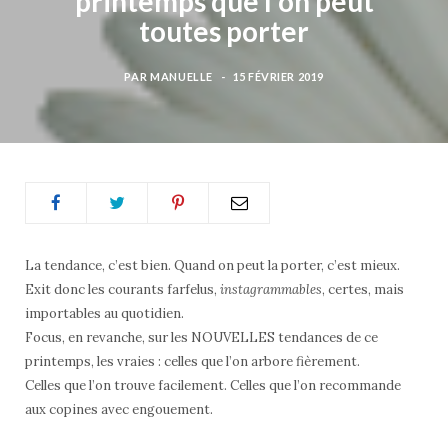
printemps que l’on peut
b
t
a
toutes porter
o
e
g
PAR
MANUELLE
15 FÉVRIER 2019
o
r
r
k
a
m
La tendance, c’est bien. Quand on peut la porter, c’est mieux.
Exit donc les courants farfelus,
instagrammables
, certes, mais
importables au quotidien.
Focus, en revanche, sur les NOUVELLES
tendances de ce
printemps, les vraies : celles que l’on arbore fièrement.
Celles que l’on trouve facilement. Celles que l’on recommande
aux copines avec engouement.