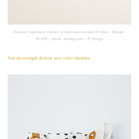
Chemise imprimée chaînes (existe aussi en jupe et robe) – Mango –
59,99€ – photo : mango.com – © Mango
Voir un exemple de look avec cette chemise