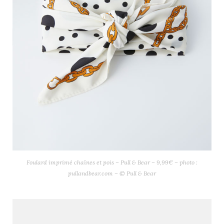
Foulard imprimé chaînes et pois – Pull & Bear – 9,99€ – photo :
pullandbear.com – © Pull & Bear