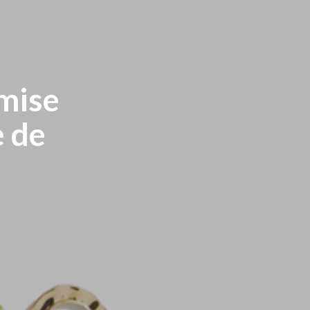
e
t
t
b
t
a
mise
o
e
g
e de
o
r
r
k
a
m