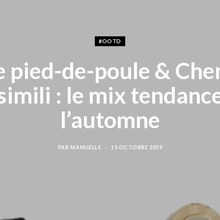
#OOTD
e pied-de-poule & Che
simili : le mix tendanc
l’automne
PAR
MANUELLE
15 OCTOBRE 2019