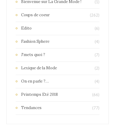
Bienvenue sur La Grande Mode !
(1)
Coups de coeur
(262)
Edito
(6)
Fashion Sphere
(4)
J'mets quoi ?
(7)
Lexique de la Mode
(2)
On en parle ?…
(4)
Printemps Eté 2018
(66)
Tendances
(77)