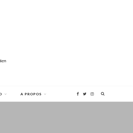
O
A PROPOS
F
T
I
a
w
n
c
i
s