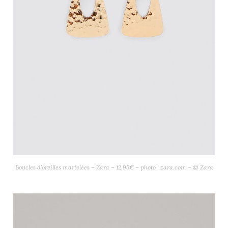
Boucles d’oreilles martelées – Zara – 12,95€ – photo : zara.com – © Zara