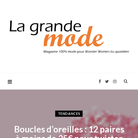
F
T
I
a
w
n
c
i
s
TENDANCES
Boucles d’oreilles : 12 paires
e
t
t