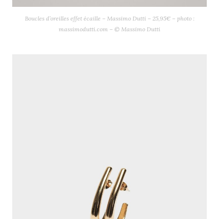
Boucles d’oreilles effet écaille – Massimo Dutti – 25,95€ – photo :
massimodutti.com – © Massimo Dutti