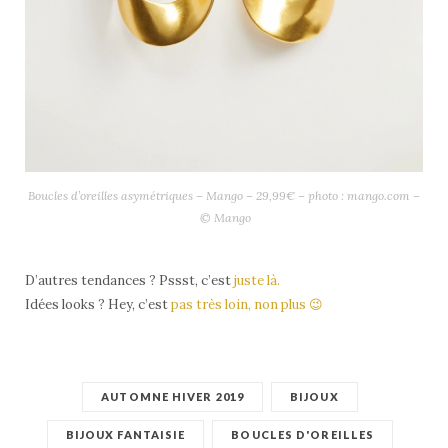
Boucles d’oreilles asymétriques – Mango – 29,99€ – photo : mango.com –
© Mango
D’autres tendances ? Pssst, c’est
juste là.
Idées looks ? Hey, c’est
pas très loin, non plus 😉
AUTOMNE HIVER 2019
BIJOUX
BIJOUX FANTAISIE
BOUCLES D'OREILLES