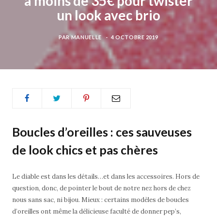
à moins de 35€ pour twister
b
t
a
un look avec brio
o
e
g
PAR
MANUELLE
4 OCTOBRE 2019
o
r
r
k
a
m
Boucles d’oreilles : ces sauveuses
de look chics et pas chères
Le diable est dans les détails…et dans les accessoires. Hors de
question, donc, de pointer le bout de notre nez hors de chez
nous sans sac, ni bijou. Mieux : certains modèles de boucles
d’oreilles ont même la délicieuse faculté de donner pep’s,