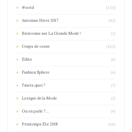
#ootd
(150)
Automne Hiver 2017
(42)
Bienvenue sur La Grande Mode !
(1)
Coups de coeur
(262)
Edito
(6)
Fashion Sphere
(4)
J'mets quoi ?
(7)
Lexique de la Mode
(2)
On en parle ?…
(4)
Printemps Eté 2018
(66)