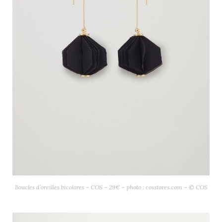
Boucles d’oreilles bicolores – COS – 29€ – photo : cosstores.com – © COS