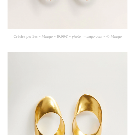
Créoles perlées – Mango – 19,99€ – photo : mango.com – © Mango